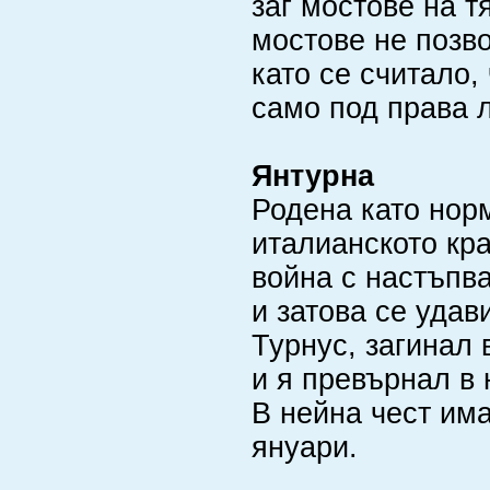
заг мостове на т
мостове не позво
като се считало,
само под права 
Янтурна
Родена като нор
италианското кр
война с настъпв
и затова се удав
Турнус, загинал 
и я превърнал в 
В нейна чест има
януари.