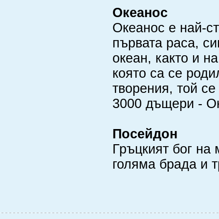
Океанос
Океанос е най-ст
първата раса, си
океан, както и н
която са се роди
творения, той се
3000 дъщери - О
Посейдон
Гръцкият бог на 
голяма брада и 