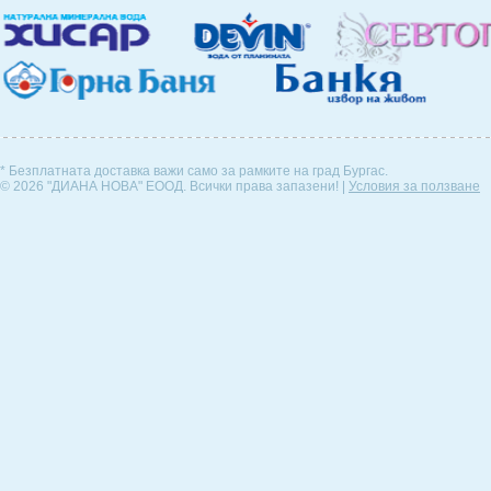
* Безплатната доставка важи само за рамките на град Бургас.
© 2026 "ДИАНА НОВА" ЕООД. Всички права запазени! |
Условия за ползване