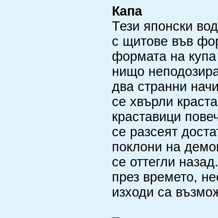
Капа
Тези японски во
с щитове във фор
формата на купа 
нищо неподозира
два странни начи
се хвърли краста
краставици повеч
се разсеят доста
поклони на демо
се оттегли назад
през времето, не
изходи са възмо