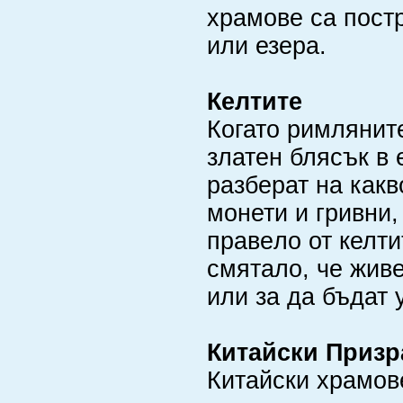
храмове са постр
или езера.
Келтите
Когато римлянит
златен блясък в 
разберат на какв
монети и гривни,
правeло от келтит
смятало, че живе
или за да бъдат
Китайски Призр
Китайски храмове