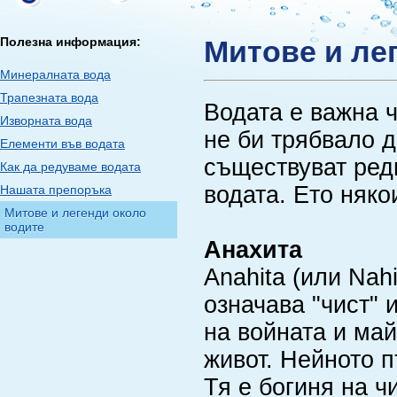
Полезна информация:
Митове и ле
Минералната вода
Трапезната вода
Водата е важна ч
Изворната вода
не би трябвало д
Елементи във водата
съществуват реди
Как да редуваме водата
водата. Ето някои
Нашата препоръка
Митове и легенди около
водите
Анахита
Anahita (или Nah
означава "чист" 
на войната и май
живот. Нейното 
Тя е богиня на ч