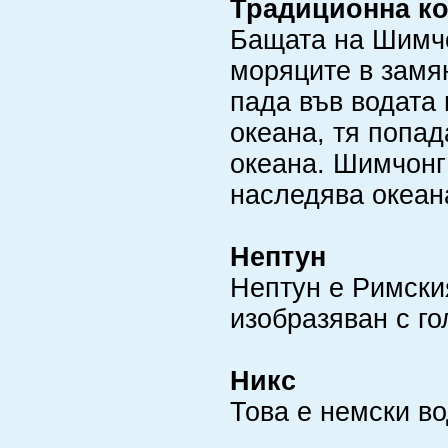
Традиционна ко
Бащата на Шимчо
моряците в замян
пада във водата 
океана, тя попад
океана. Шимчонг 
наследява океана
Нептун
Нептун е Римски
изобразяван с го
Никс
Това е немски в